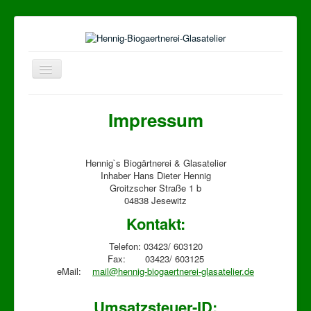
Navigation
an/aus
Start
Impressum
Glasatelier
Bleiverglasung
Hennig`s Biogärtnerei & Glasatelier
Über uns
Inhaber Hans Dieter Hennig
Groitzscher Straße 1 b
Kontakt
04838 Jesewitz
Kontakt:
Anfahrt
Impressum
Telefon: 03423/ 603120
Fax: 03423/ 603125
Links
eMail:
mail@hennig-biogaertnerei-glasatelier.de
Umsatzsteuer-ID: